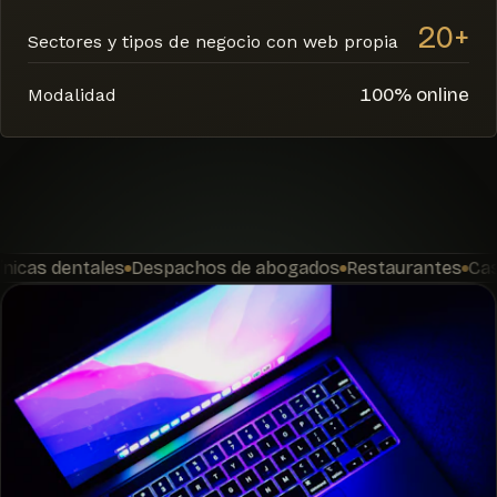
20+
Sectores y tipos de negocio con web propia
100% online
Modalidad
 dentales
Despachos de abogados
Restaurantes
Casas rur