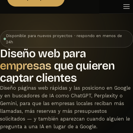
Academias y centros de formación
Aulas virtuales
Peluquerías y salones de belleza
Aplicaciones a medida
Inmobiliarias
Fisioterapia
Veterinarias
Disponible para nuevos proyectos · respondo en menos de
Gimnasios y centros deportivos
24h
Editoriales
Diseño web para
Joyerías
empresas
que quieren
Floristerías
captar clientes
Diseño páginas web rápidas y las posiciono en Google
y en buscadores de IA como ChatGPT, Perplexity o
Gemini, para que las empresas locales reciban más
llamadas, más reservas y más presupuestos
solicitados — y también aparezcan cuando alguien le
pregunta a una IA en lugar de a Google.