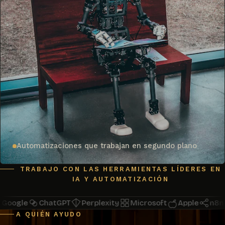
Automatizaciones que trabajan en segundo plano
TRABAJO CON LAS HERRAMIENTAS LÍDERES EN
IA Y AUTOMATIZACIÓN
ogle
ChatGPT
Perplexity
Microsoft
Apple
n8n
A QUIÉN AYUDO