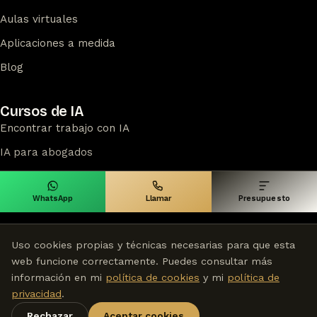
Aulas virtuales
Aplicaciones a medida
Blog
Cursos de IA
Encontrar trabajo con IA
IA para abogados
IA para docentes
Ver todos los cursos
WhatsApp
Llamar
Presupuesto
Uso cookies propias y técnicas necesarias para que esta
web funcione correctamente. Puedes consultar más
información en mi
política de cookies
y mi
política de
©
2026
Disegrafico — Estudio digital en Madrid desde 2009
Sobre mí
·
Aviso legal
·
Privacidad
·
Cookies
privacidad
.
Rechazar
Aceptar cookies