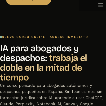
Academias y centros de formación
Aulas virtuales
Peluquerías y salones de belleza
Aplicaciones a medida
Inmobiliarias
Fisioterapia
Veterinarias
Gimnasios y centros deportivos
NUEVO CURSO ONLINE · ACCESO INMEDIATO
Editoriales
Joyerías
IA para abogados y
Floristerías
despachos:
trabaja el
doble en la mitad de
tiempo
Un curso pensado para abogados autónomos y
despachos pequeños en España. Sin tecnicismos, sin
formación jurídica sobre IA: aprende a usar ChatGPT,
Claude, Perplexity, NotebookLM, Canva y Google