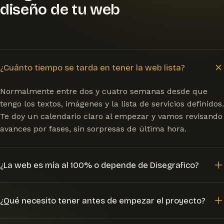
diseño de tu web
¿Cuánto tiempo se tarda en tener la web lista?
Normalmente entre dos y cuatro semanas desde que
tengo los textos, imágenes y la lista de servicios definidos.
Te doy un calendario claro al empezar y vamos revisando
avances por fases, sin sorpresas de última hora.
¿La web es mía al 100% o depende de Disegrafico?
La web es completamente tuya: dominio, hosting y
¿Qué necesito tener antes de empezar el proyecto?
contenidos quedan a tu nombre. Yo me encargo del
diseño y el desarrollo y, si lo quieres, del mantenimiento