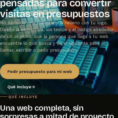
pensadas para convertir
visitas en presupuestos
No parto de una plantilla y la relleno con tu logo.
Diseño la estructura, los textos y el código alrededor
de un objetivo: que la persona que llega a tu web
encuentre lo que busca y dé el siguiente paso —
llamar, escribir o pedir presupuesto.
Pedir presupuesto para mi web
Qué incluye
→
QUÉ INCLUYE
Una web completa, sin
sorpresas a mitad de proyecto