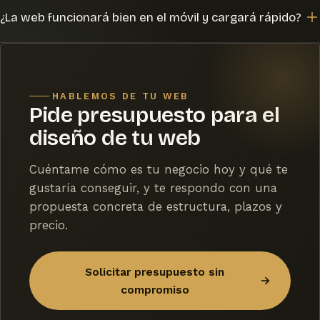
Idealmente unas fotos reales de tu negocio, un listado de
posterior, pero no hay ninguna dependencia obligatoria
¿La web funcionará bien en el móvil y cargará rápido?
servicios o productos y algo de información sobre tu
una vez entregado el proyecto.
empresa. Si no tienes textos, te ayudo a redactarlos para
Sí, todo el diseño se hace mobile-first: empiezo por cómo
que estén orientados a SEO desde el principio.
se ve y funciona en un móvil, porque la mayoría de las
visitas llegan desde ahí. Además optimizo imágenes y
HABLEMOS DE TU WEB
código para que cargue rápido y mejore tu posición en
Pide presupuesto para el
Google.
diseño de tu web
Cuéntame cómo es tu negocio hoy y qué te
gustaría conseguir, y te respondo con una
propuesta concreta de estructura, plazos y
precio.
Solicitar presupuesto sin
→
compromiso