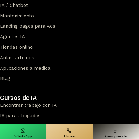
IA / Chatbot
Mantenimiento
Landing pages para Ads
Agentes IA
Tiendas online
Aulas virtuales
Aplicaciones a medida
Blog
Cursos de IA
Encontrar trabajo con IA
IA para abogados
IA para docentes
Ver todos los cursos
WhatsApp
Llamar
Presupuesto