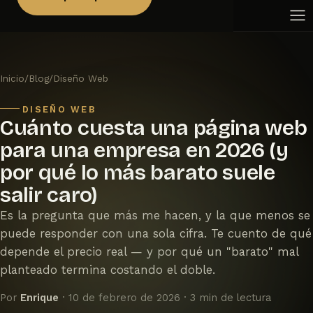
Academias y centros de formación
Aulas virtuales
Peluquerías y salones de belleza
Aplicaciones a medida
Inmobiliarias
Fisioterapia
Inicio
/
Blog
/
Diseño Web
Veterinarias
Gimnasios y centros deportivos
DISEÑO WEB
Editoriales
Cuánto cuesta una página web
Joyerías
para una empresa en 2026 (y
Floristerías
por qué lo más barato suele
salir caro)
Es la pregunta que más me hacen, y la que menos se
puede responder con una sola cifra. Te cuento de qué
depende el precio real — y por qué un "barato" mal
planteado termina costando el doble.
Por
Enrique
· 10 de febrero de 2026 · 3 min de lectura