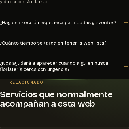
y dirección sin llamar.
¿Hay una sección específica para bodas y eventos?
Sí, creo un apartado dedicado con ejemplos de
¿Cuánto tiempo se tarda en tener la web lista?
decoración floral para bodas, comuniones y otros
eventos, con un formulario de consulta propio.
Entre dos y cuatro semanas desde que recibo las
¿Nos ayudará a aparecer cuando alguien busca
fotografías y la información de la floristería, con
floristería cerca con urgencia?
revisiones incluidas hasta que estés conforme.
Sí, trabajo el SEO local desde el inicio: ficha de Google
RELACIONADO
Negocio, contenido orientado a tu zona y estructura
Servicios que normalmente
técnica para que Google entienda y posicione tu
acompañan a esta web
floristería.