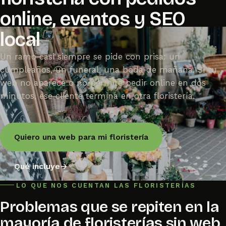
online, eventos y SEO
local
Un ramo casi siempre se pide con prisa: un
cumpleaños, un funeral, una boda de mañana. Si tu
web no aparece o no permite pedir online en dos
minutos, ese cliente termina en otra floristería.
Quiero una web para mi floristería
Qué incluye
→
LO QUE NOS CUENTAN LAS FLORISTERÍAS
Problemas que se repiten en la
mayoría de floristerías sin web