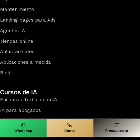
Mantenimiento
Landing pages para Ads
Agentes IA
Tiendas online
Aulas virtuales
Aplicaciones a medida
Blog
Cursos de IA
Encontrar trabajo con IA
IA para abogados
IA para docentes
Ver todos los cursos
WhatsApp
Llamar
Presupuesto