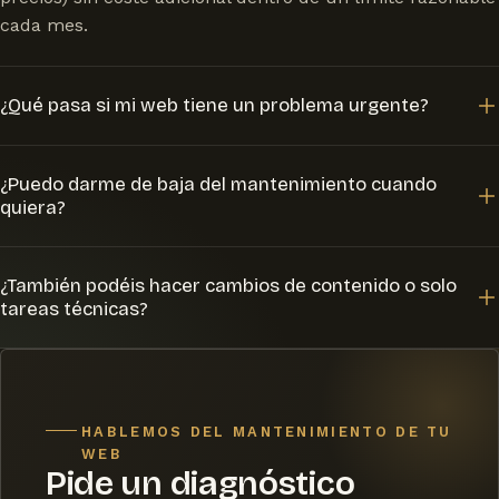
cada mes.
¿Qué pasa si mi web tiene un problema urgente?
Te respondo en menos de 24h laborables. Si la web cae o
¿Puedo darme de baja del mantenimiento cuando
aparece un error grave, lo reviso con prioridad para
quiera?
restaurar el funcionamiento lo antes posible,
normalmente desde la última copia de seguridad
Sí, no hay permanencia obligatoria. Es un servicio
disponible.
¿También podéis hacer cambios de contenido o solo
mensual que puedes cancelar cuando lo necesites,
tareas técnicas?
aunque te recomiendo mantenerlo activo porque
WordPress necesita actualizaciones constantes para
Ambas cosas. Además del mantenimiento técnico
seguir siendo seguro.
(seguridad, copias, actualizaciones), incluyo pequeños
cambios de contenido: nuevos textos, fotos, horarios o
HABLEMOS DEL MANTENIMIENTO DE TU
servicios, para que tu web se mantenga al día sin que
WEB
tengas que tocar nada.
Pide un diagnóstico