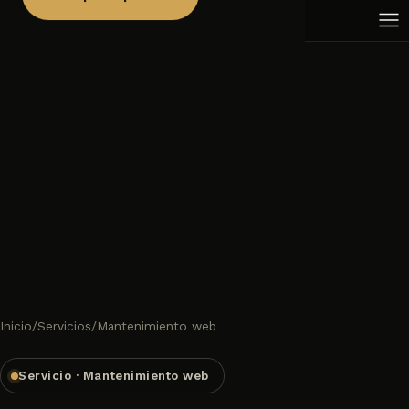
Academias y centros de formación
Aulas virtuales
Peluquerías y salones de belleza
Aplicaciones a medida
Inmobiliarias
Fisioterapia
Veterinarias
Gimnasios y centros deportivos
Editoriales
Joyerías
Floristerías
Inicio
/
Servicios
/
Mantenimiento web
Servicio · Mantenimiento web