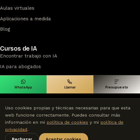
Aulas virtuales
Aplicaciones a medida
Blog
Cursos de IA
Encontrar trabajo con IA
IA para abogados
IA para docentes
Ver todos los cursos
WhatsApp
Llamar
Presupuesto
Uso cookies propias y técnicas necesarias para que esta
web funcione correctamente. Puedes consultar más
información en mi
política de cookies
y mi
política de
©
2026
Disegrafico — Estudio digital en Madrid desde 2009
Sobre mí
·
Aviso legal
·
Privacidad
·
Cookies
privacidad
.
Rechazar
Aceptar cookies