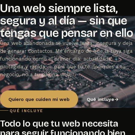
Una web siempre lista,
segura y al día — sin que
tengas que pensar en ello
Una web abandonada se vuelve lenta, insegura y deja
de generar contactos. Me encargo de que la tuya siga
funcionando como el primer día: actualizada,
protegida y rápida — para que tú te dediques a tu
negocio, no a tu página web.
Quiero que cuiden mi web
Qué incluye
→
QUÉ INCLUYE
Todo lo que tu web necesita
para seguir funcionando bien