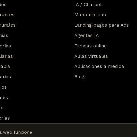
dos
IA / Chatbot
rantes
Mantenimiento
rurales
Landing pages para Ads
mias
Agentes IA
erías
Tiendas online
iarias
Aulas virtuales
rapia
Aplicaciones a medida
arias
Blog
ios
ales
as
erías
ta web funcione