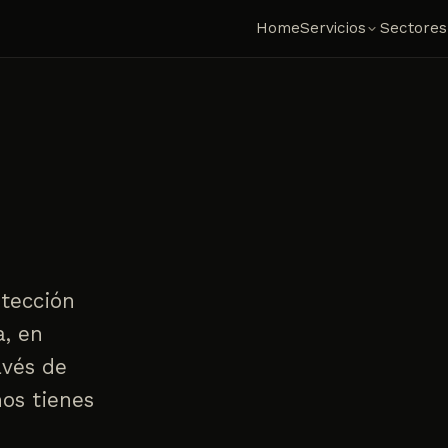
Home
Servicios
Sectores
otección
a, en
avés de
hos tienes