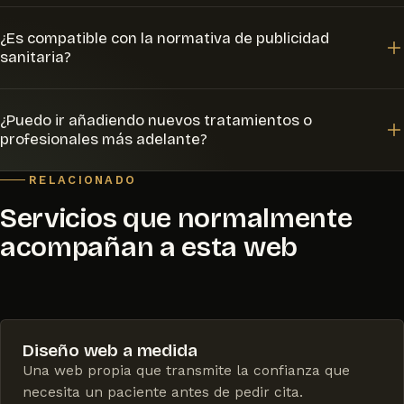
Con un formulario de solicitud de primera cita disponible
¿Es compatible con la normativa de publicidad
las 24 horas y un botón de WhatsApp directo, muchos
sanitaria?
pacientes prefieren escribir antes que llamar — y tu
equipo gana tiempo en recepción.
Sí. Redacto los contenidos cuidando los límites
¿Puedo ir añadiendo nuevos tratamientos o
habituales de la publicidad de servicios sanitarios: sin
profesionales más adelante?
promesas de resultados ni reclamos engañosos,
mostrando información veraz y verificable.
Sí, la web está pensada para crecer: nuevas páginas de
RELACIONADO
tratamientos, nuevos profesionales o nuevas sedes se
Servicios que normalmente
añaden sin rehacer el resto del sitio.
acompañan a esta web
Diseño web a medida
Una web propia que transmite la confianza que
necesita un paciente antes de pedir cita.