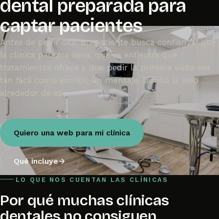
dental preparada para
captar pacientes
Antes de pedir cita, un paciente busca confianza: que
la clínica parezca seria, que se entienda qué
tratamientos ofrece y que pedir la primera visita sea
tan fácil como escribir un mensaje. Diseño la web
alrededor de eso.
Quiero una web para mi clínica
Qué incluye
→
LO QUE NOS CUENTAN LAS CLÍNICAS
Por qué muchas clínicas
dentales no consiguen