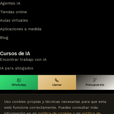
Agentes IA
Tiendas online
Aulas virtuales
Aplicaciones a medida
Blog
Cursos de IA
Encontrar trabajo con IA
IA para abogados
IA para docentes
Ver todos los cursos
WhatsApp
Llamar
Presupuesto
Uso cookies propias y técnicas necesarias para que esta
web funcione correctamente. Puedes consultar más
información en mi
política de cookies
y mi
política de
©
2026
Disegrafico — Estudio digital en Madrid desde 2009