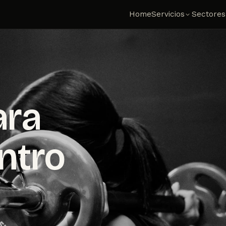
Home
Servicios
Sectores
ara
ntro
n