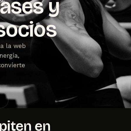
lases y
socios
ra la web
nergía,
convierte
→
piten en