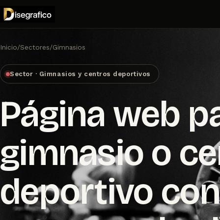
Inicio
/
Sectores
/
Gimnasios
Sector · Gimnasios y centros deportivos
Página web p
gimnasio o ce
deportivo co