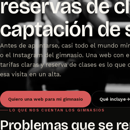
reservas de c
captación de 
Antes de apuntarse, casi todo el mundo mi
o el Instagram del gimnasio. Una web con e
tarifas claras y reserva de clases es lo que 
esa visita en un alta.
Quiero una web para mi gimnasio
Qué incluye
LO QUE NOS CUENTAN LOS GIMNASIOS
Problemas que se re