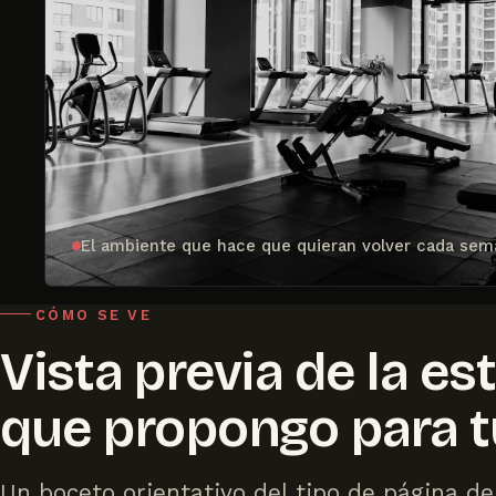
El ambiente que hace que quieran volver cada sem
CÓMO SE VE
Vista previa de la es
que propongo para t
Un boceto orientativo del tipo de página de