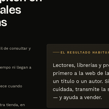
iales
as
il de consultar y
EL RESULTADO HABITU
Lectores, librerías y 
empo ni llegan a
primero a la web de la
un título o un autor. S
arece cuando
cuidada, transmite la 
— y ayuda a vender.
ra tienda, en