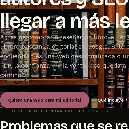
llegar a más l
Antes de comprar o reseñar un libro, el lect
librero buscan la editorial en Google. Si lo 
encuentran es una web desactualizada o u
PDF, la confianza —y la venta— se queda a
camino.
Quiero una web para mi editorial
Qué incluye
→
LO QUE NOS CUENTAN LAS EDITORIALES
Problemas que se re