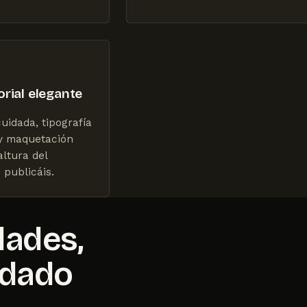
orial elegante
uidada, tipografía
y maquetación
altura del
 publicáis.
dades,
idado