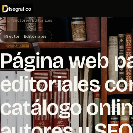
Inicio
/
Sectores
/
Editoriales
Sector · Editoriales
Página web p
editoriales co
catálogo onlin
autores y SEO