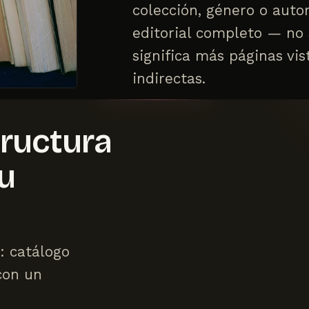
colección, género o auto
editorial completo — no 
significa más páginas vis
indirectas.
tructura
u
: catálogo
con un