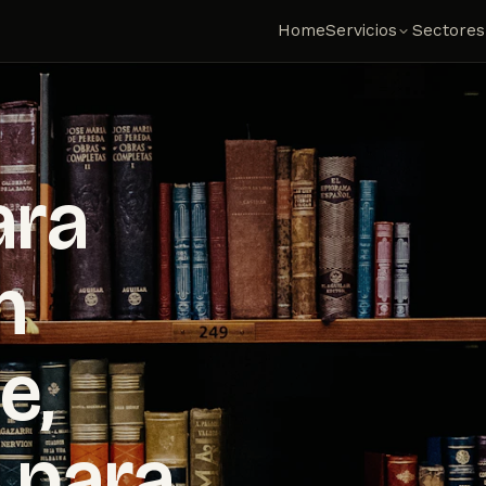
Home
Servicios
Sectores
ara
n
e,
 para