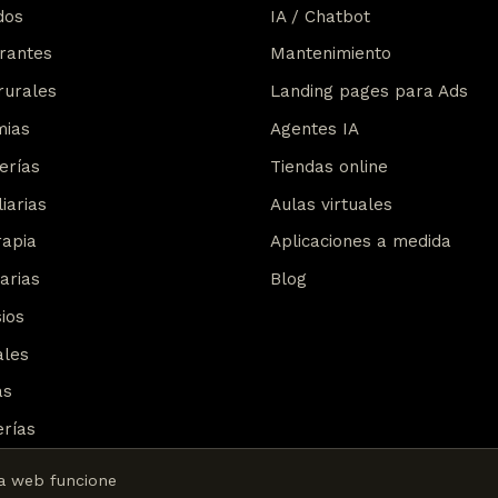
dos
IA / Chatbot
rantes
Mantenimiento
rurales
Landing pages para Ads
mias
Agentes IA
erías
Tiendas online
iarias
Aulas virtuales
rapia
Aplicaciones a medida
arias
Blog
ios
ales
as
erías
ta web funcione