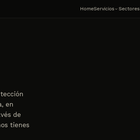
Home
Servicios
Sectores
otección
a, en
avés de
hos tienes